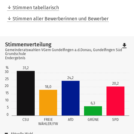
Stimmen tabellarisch
Stimmen aller Bewerberinnen und Bewerber
Stimmenverteilung
file_download
Gemeinderatswahlen VGem Gundelfingen a.d.Donau, Gundelfingen Süd
Grundschule
Endergebnis
%
31,2
30
24,2
25
20,2
20
18,0
15
10
6,3
5
0
CSU
FREIE
AfD
GRÜNE
SPD
WÄHLER/FW
Aktuelle Wahl